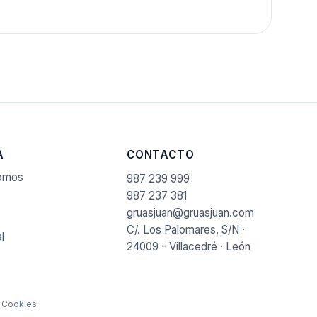
A
CONTACTO
somos
987 239 999
987 237 381
gruasjuan@gruasjuan.com
C/. Los Palomares, S/N ·
l
24009 - Villacedré · León
·
Cookies