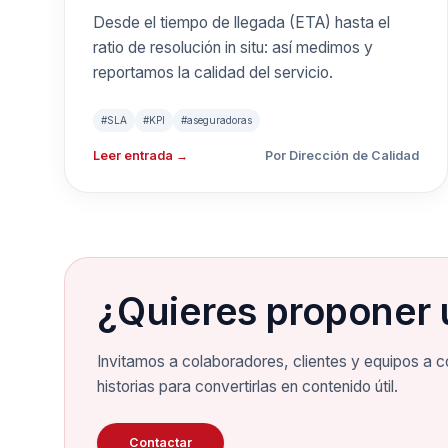
métricas que
Desde el tiempo de llegada (ETA) hasta el
ratio de resolución in situ: así medimos y
importan a
reportamos la calidad del servicio.
aseguradoras
#SLA
#KPI
#aseguradoras
Leer entrada →
Por Dirección de Calidad
¿Quieres proponer 
Invitamos a colaboradores, clientes y equipos a c
historias para convertirlas en contenido útil.
Contactar