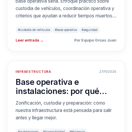
base operativa seria. Enfoque práctico sobre
custodia de vehículos, coordinación operativa y
criterios que ayudan a reducir tiempos muertos
con la experiencia de Grúas Juan.
#custodia de vehículos
#base operativa
#seguridad
Leer entrada →
Por Equipo Grúas Juan
INFRAESTRUCTURA
27/11/2025
Base operativa e
instalaciones: por qué
reducimos tiempos de
Zonificación, custodia y preparación: cómo
llegada
nuestra infraestructura está pensada para salir
antes y llegar mejor.
#instalaciones
#disponibilidad
#eficiencia