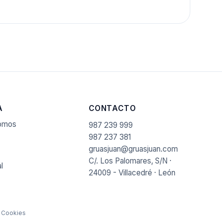
A
CONTACTO
somos
987 239 999
987 237 381
gruasjuan@gruasjuan.com
C/. Los Palomares, S/N ·
l
24009 - Villacedré · León
·
Cookies