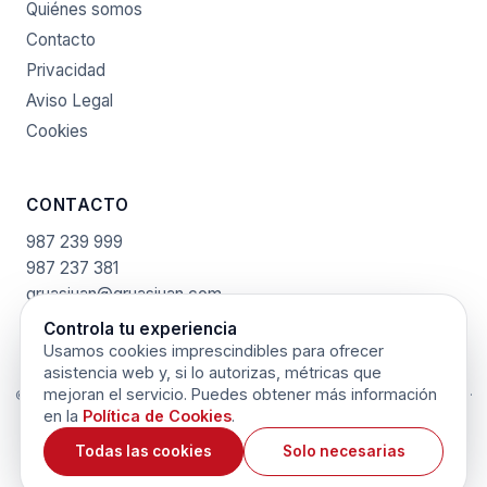
Quiénes somos
Contacto
Privacidad
Aviso Legal
Cookies
CONTACTO
987 239 999
987 237 381
gruasjuan@gruasjuan.com
C/. Los Palomares, S/N · 24009 - Villacedré · León
Controla tu experiencia
Usamos cookies imprescindibles para ofrecer
asistencia web y, si lo autorizas, métricas que
mejoran el servicio. Puedes obtener más información
©
2026
GRÚAS JUAN SL. Todos los derechos reservados. |
Privacidad
·
Aviso Legal
·
Cookies
en la
Política de Cookies
.
Creado con
❤
por
Heartize™
Todas las cookies
Solo necesarias